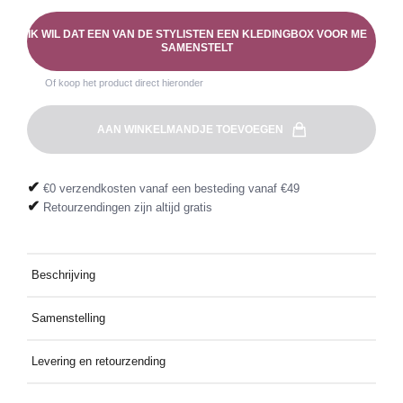
IK WIL DAT EEN VAN DE STYLISTEN EEN KLEDINGBOX VOOR ME
SAMENSTELT
Of koop het product direct hieronder
AAN WINKELMANDJE TOEVOEGEN
✔
€0 verzendkosten vanaf een besteding vanaf €49
✔
Retourzendingen zijn altijd gratis
Beschrijving
Combineer comfort en elegantie met deze groene wikkeljurk. De
Samenstelling
licht gestructureerde stof en de wikkelsnit maken hem perfect
voor een vrouwelijke en moderne stijl.
55% RAYON, 45% VISCOSE
Levering en retourzending
Gratis thuis bezorgd bij een besteding vanaf €49. Retourzending