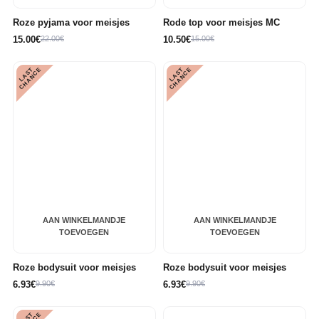
Roze pyjama voor meisjes
Rode top voor meisjes MC
15.00€
22.00€
10.50€
15.00€
L
A
S
T
C
H
A
N
C
L
A
S
T
C
H
A
N
C
E
E
AAN WINKELMANDJE
AAN WINKELMANDJE
TOEVOEGEN
TOEVOEGEN
Roze bodysuit voor meisjes
Roze bodysuit voor meisjes
6.93€
9.90€
6.93€
9.90€