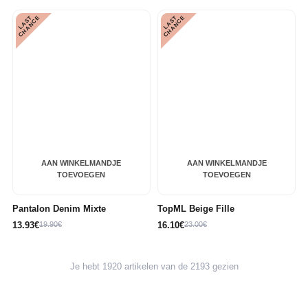
L
A
S
T
C
H
A
N
C
L
A
S
T
C
H
A
N
C
E
E
AAN WINKELMANDJE
AAN WINKELMANDJE
TOEVOEGEN
TOEVOEGEN
Pantalon Denim Mixte
TopML Beige Fille
13.93€
19.90€
16.10€
23.00€
Je hebt 1920 artikelen van de 2193 gezien