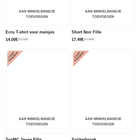
AAN WINKELMANDJE
AAN WINKELMANDJE
TOEVOEGEN
TOEVOEGEN
Ecru T-shirt voor meisjes
Short Noir Fille
14.00€
20.00€
17.49€
24.99€
L
A
S
T
C
H
A
N
C
L
A
S
T
C
H
A
N
C
E
E
AAN WINKELMANDJE
AAN WINKELMANDJE
TOEVOEGEN
TOEVOEGEN
TopMC Jaune Fille
Spijkerbroek