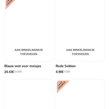
L
A
S
T
C
H
A
N
C
E
AAN WINKELMANDJE
AAN WINKELMANDJE
TOEVOEGEN
TOEVOEGEN
Blauw vest voor meisjes
Rode Sokken
24.43€
34.90€
4.90€
7.00€
L
A
S
T
C
H
A
N
C
E