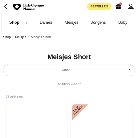
BESTELLEN
Shop
Dames
Meisjes
Jongens
Baby
Shop
Meisjes
Meisjes Short
Meisjes Short
Maat
De filters wissen
59 artikelen
L
A
S
T
C
H
A
N
C
E