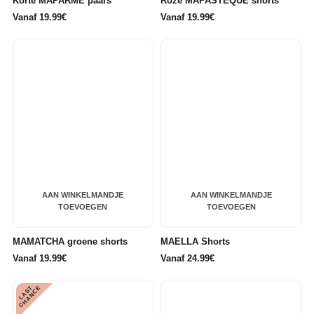
Korte MAPARME paars
Roze MAPASTEQUE shorts
Vanaf 19.99€
Vanaf 19.99€
AAN WINKELMANDJE
AAN WINKELMANDJE
TOEVOEGEN
TOEVOEGEN
MAMATCHA groene shorts
MAELLA Shorts
Vanaf 19.99€
Vanaf 24.99€
L
A
S
T
C
H
A
N
C
E