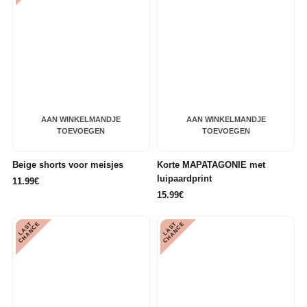
AAN WINKELMANDJE
AAN WINKELMANDJE
TOEVOEGEN
TOEVOEGEN
Beige shorts voor meisjes
Korte MAPATAGONIE met
luipaardprint
11.99€
15.99€
L
A
S
T
C
H
A
N
C
L
A
S
T
C
H
A
N
C
E
E