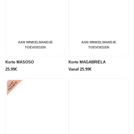
AAN WINKELMANDJE
AAN WINKELMANDJE
TOEVOEGEN
TOEVOEGEN
Korte MASOSO
Korte MAGABRIELA
25.99€
Vanaf 25.99€
L
A
S
T
C
H
A
N
C
E