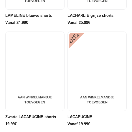
TOEVOEGEN
TOEVOEGEN
LAMELINE blauwe shorts
LACHARLIE grijze shorts
Vanaf 24.99€
Vanaf 25.99€
L
A
S
T
C
H
A
N
C
E
AAN WINKELMANDJE
AAN WINKELMANDJE
TOEVOEGEN
TOEVOEGEN
Zwarte LACAPUCINE shorts
LACAPUCINE
19.99€
Vanaf 19.99€