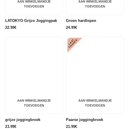
AAN WINKELMANDJE
AAN WINKELMANDJE
TOEVOEGEN
TOEVOEGEN
LATOKYO Grijze Joggingpak
Groen hardlopen
22.99€
24.99€
L
A
S
T
C
H
A
N
C
E
AAN WINKELMANDJE
AAN WINKELMANDJE
TOEVOEGEN
TOEVOEGEN
grijze joggingbroek
Paarse joggingbroek
23.99€
21.99€