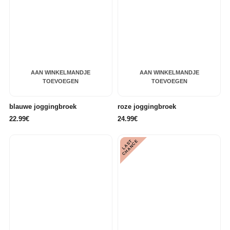
AAN WINKELMANDJE
AAN WINKELMANDJE
TOEVOEGEN
TOEVOEGEN
blauwe joggingbroek
roze joggingbroek
22.99€
24.99€
L
A
S
T
C
H
A
N
C
E