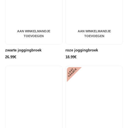
AAN WINKELMANDJE
AAN WINKELMANDJE
TOEVOEGEN
TOEVOEGEN
zwarte joggingbroek
roze joggingbroek
26.99€
18.99€
L
A
S
T
C
H
A
N
C
E