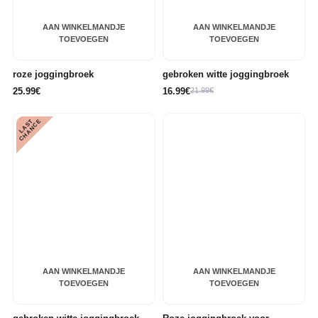
AAN WINKELMANDJE
AAN WINKELMANDJE
TOEVOEGEN
TOEVOEGEN
roze joggingbroek
gebroken witte joggingbroek
25.99€
16.99€
21.99€
L
A
S
T
C
H
A
N
C
E
AAN WINKELMANDJE
AAN WINKELMANDJE
TOEVOEGEN
TOEVOEGEN