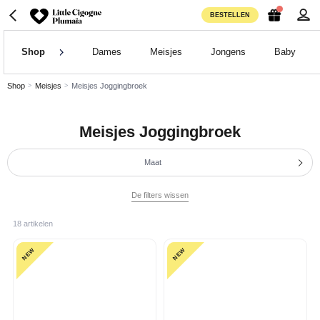
BESTELLEN
Shop
Dames
Meisjes
Jongens
Baby
Shop
Meisjes
Meisjes Joggingbroek
Meisjes Joggingbroek
Maat
De filters wissen
18 artikelen
NEW
NEW