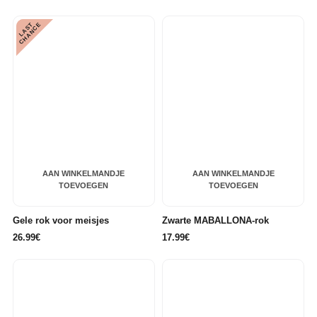
L
A
S
T
C
H
A
N
C
E
AAN WINKELMANDJE
AAN WINKELMANDJE
TOEVOEGEN
TOEVOEGEN
Gele rok voor meisjes
Zwarte MABALLONA-rok
26.99€
17.99€