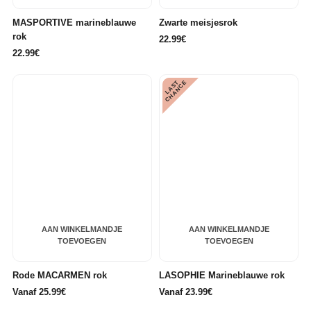
MASPORTIVE marineblauwe
Zwarte meisjesrok
rok
22.99€
22.99€
L
A
S
T
C
H
A
N
C
E
AAN WINKELMANDJE
AAN WINKELMANDJE
TOEVOEGEN
TOEVOEGEN
Rode MACARMEN rok
LASOPHIE Marineblauwe rok
Vanaf 25.99€
Vanaf 23.99€