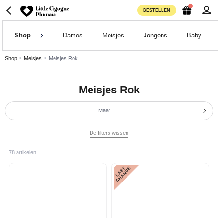
BESTELLEN
Shop
Dames
Meisjes
Jongens
Baby
Shop
Meisjes
Meisjes Rok
Meisjes Rok
Maat
De filters wissen
78 artikelen
L
A
S
T
C
H
A
N
C
E