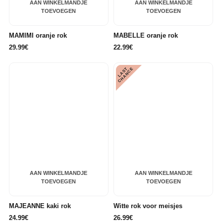
AAN WINKELMANDJE
AAN WINKELMANDJE
TOEVOEGEN
TOEVOEGEN
MAMIMI oranje rok
MABELLE oranje rok
29.99€
22.99€
L
A
S
T
C
H
A
N
C
E
AAN WINKELMANDJE
AAN WINKELMANDJE
TOEVOEGEN
TOEVOEGEN
MAJEANNE kaki rok
Witte rok voor meisjes
24.99€
26.99€