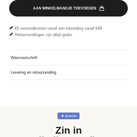
AAN WINKELMANDJE TOEVOEGEN
✔
€0 verzendkosten vanaf een besteding vanaf €49
✔
Retourzendingen zijn altijd gratis
Wasvoorschrift
Wassen op 30°C met soortgelijke kleuren.
Levering en retourzending
Gratis thuis bezorgd bij een besteding vanaf €49. Retourzending
gratis dankzij het meegeleverde retourlabel
☆
populair
Zin in