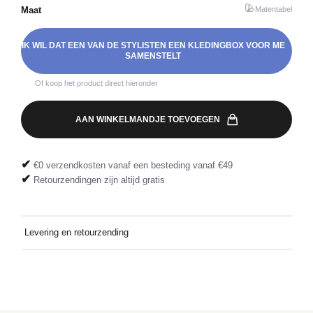
Maat
Matentabel
IK WIL DAT EEN VAN DE STYLISTEN EEN KLEDINGBOX VOOR ME
SAMENSTELT
Of koop het product direct hieronder
AAN WINKELMANDJE TOEVOEGEN
✔
€0 verzendkosten vanaf een besteding vanaf €49
✔
Retourzendingen zijn altijd gratis
Levering en retourzending
Gratis thuis bezorgd bij een besteding vanaf €49. Retourzending
gratis dankzij het meegeleverde retourlabel