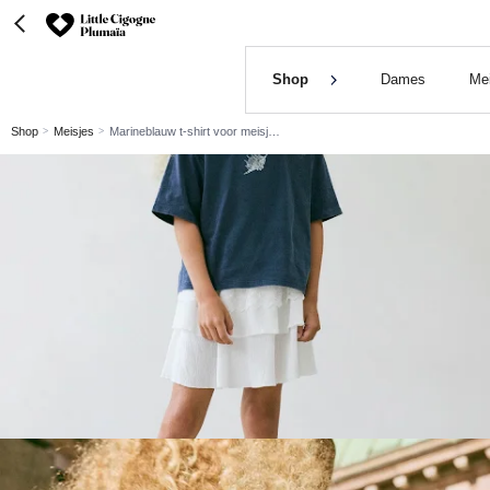
Shop
Dames
Me
Shop
Meisjes
Marineblauw t-shirt voor meisjes