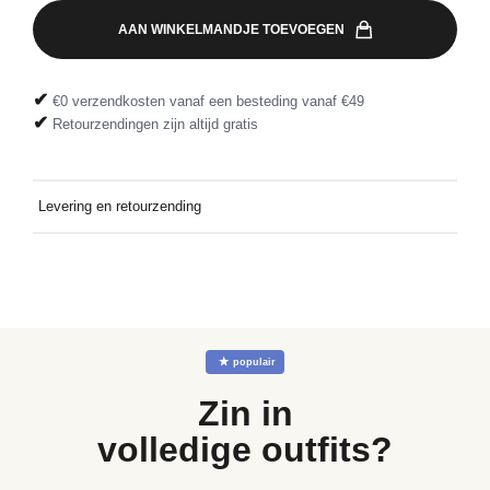
AAN WINKELMANDJE TOEVOEGEN
✔
€0 verzendkosten vanaf een besteding vanaf €49
✔
Retourzendingen zijn altijd gratis
Levering en retourzending
Gratis thuis bezorgd bij een besteding vanaf €49. Retourzending
gratis dankzij het meegeleverde retourlabel
☆
populair
Zin in
volledige outfits?