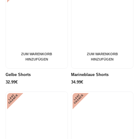
ZUM WARENKORB
ZUM WARENKORB
HINZUFÜGEN
HINZUFÜGEN
Gelbe Shorts
Marineblaue Shorts
32.99€
34.99€
L
A
S
T
C
H
A
N
C
L
A
S
T
C
H
A
N
C
E
E