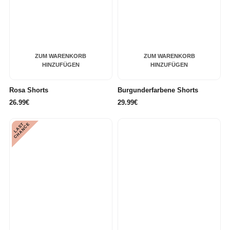
ZUM WARENKORB
ZUM WARENKORB
HINZUFÜGEN
HINZUFÜGEN
Rosa Shorts
Burgunderfarbene Shorts
26.99€
29.99€
L
A
S
T
C
H
A
N
C
E