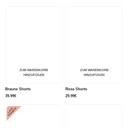
ZUM WARENKORB
ZUM WARENKORB
HINZUFÜGEN
HINZUFÜGEN
Braune Shorts
Rosa Shorts
39.99€
29.99€
L
A
S
T
C
H
A
N
C
E