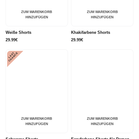
ZUM WARENKORB
ZUM WARENKORB
HINZUFÜGEN
HINZUFÜGEN
Weiße Shorts
Khakifarbene Shorts
29.99€
29.99€
L
A
S
T
C
H
A
N
C
E
ZUM WARENKORB
ZUM WARENKORB
HINZUFÜGEN
HINZUFÜGEN