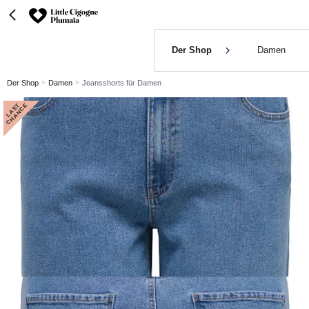
Der Shop
Damen
Der Shop
Damen
Jeansshorts für Damen
L
A
S
T
C
H
A
N
C
E