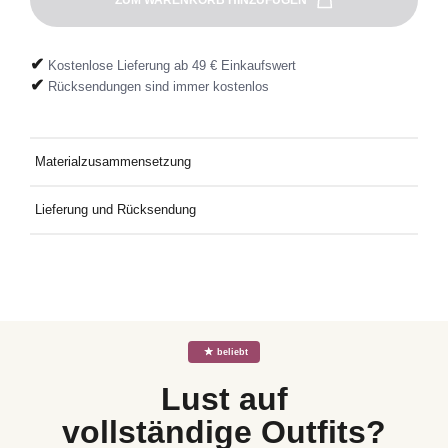
✔
Kostenlose Lieferung ab 49 € Einkaufswert
✔
Rücksendungen sind immer kostenlos
Materialzusammensetzung
50 % Baumwolle – recycelt, 30 % Polyester, 18 % Viskose, 2 %
Lieferung und Rücksendung
Elastan
Kostenlose Lieferung an Deine Wunschadresse ab 49€
Mindestbestellwert. Kostenlose Rücksendung ganz einfach mit
dem mitgelieferten Rücksendeetikett.
☆
beliebt
Lust auf
vollständige Outfits?