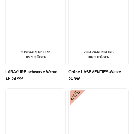
ZUM WARENKORB
ZUM WARENKORB
HINZUFÜGEN
HINZUFÜGEN
LARAYURE schwarze Weste
Grüne LASEVENTIES-Weste
Ab
24.99€
24.99€
L
A
S
T
C
H
A
N
C
E