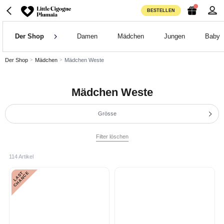
BESTELLEN
Der Shop
Damen
Mädchen
Jungen
Baby
Der Shop
Mädchen
Mädchen Weste
Mädchen Weste
Grösse
Filter löschen
114 Artikel
L
A
S
T
C
H
A
N
C
E