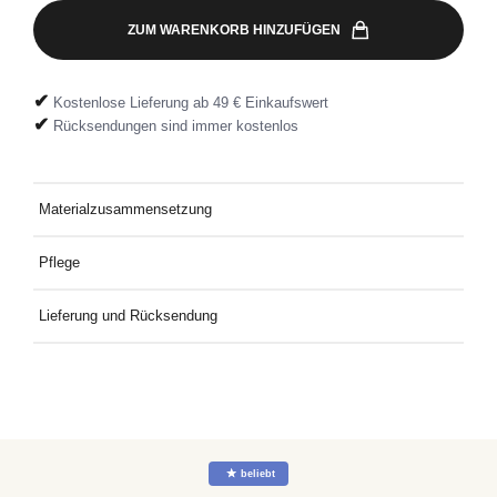
ZUM WARENKORB HINZUFÜGEN
✔
Kostenlose Lieferung ab 49 € Einkaufswert
✔
Rücksendungen sind immer kostenlos
Materialzusammensetzung
100% Baumwolle
Pflege
Bei 30 °C mit ähnlichen Farben waschen.
Lieferung und Rücksendung
Kostenlose Lieferung an Deine Wunschadresse ab 49€
Mindestbestellwert. Kostenlose Rücksendung ganz einfach mit
dem mitgelieferten Rücksendeetikett.
☆
beliebt