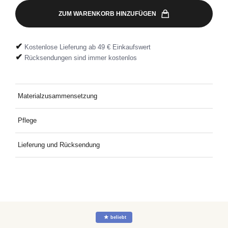
ZUM WARENKORB HINZUFÜGEN
✔
Kostenlose Lieferung ab 49 € Einkaufswert
✔
Rücksendungen sind immer kostenlos
Materialzusammensetzung
100% Baumwolle
Pflege
Bei 30 °C mit ähnlichen Farben waschen.
Lieferung und Rücksendung
Kostenlose Lieferung an Deine Wunschadresse ab 49€
Mindestbestellwert. Kostenlose Rücksendung ganz einfach mit
dem mitgelieferten Rücksendeetikett.
☆
beliebt