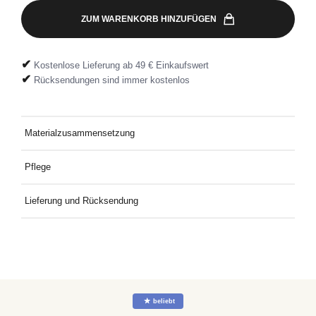
ZUM WARENKORB HINZUFÜGEN
✔
Kostenlose Lieferung ab 49 € Einkaufswert
✔
Rücksendungen sind immer kostenlos
Materialzusammensetzung
100 % Bio-Baumwolle
Pflege
Bei 30 °C mit ähnlichen Farben waschen.
Lieferung und Rücksendung
Kostenlose Lieferung an Deine Wunschadresse ab 49€
Mindestbestellwert. Kostenlose Rücksendung ganz einfach mit
dem mitgelieferten Rücksendeetikett.
☆
beliebt