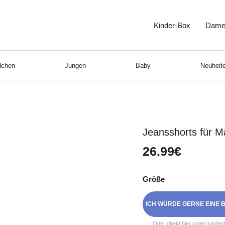
Kinder-Box
Dame
chen
Jungen
Baby
Neuheite
Jeansshorts für 
26.99€
Größe
ICH WÜRDE GERNE EINE B
Oder direkt hier unten kaufen