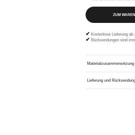
ZUM WAREN
✔
Kostenlose Lieferung ab 
✔
Rücksendungen sind imm
Materialzusammensetzung
80 % Baumwolle, 20 % rec
Lieferung und Rücksendun
Kostenlose Lieferung an D
Mindestbestellwert. Koste
mitgelieferten Rücksendeeti