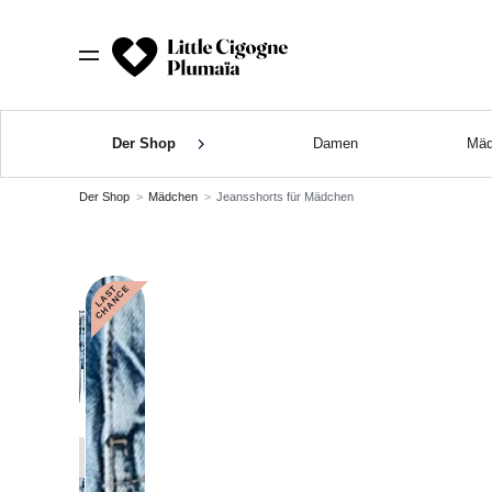
Der Shop
Damen
Mäd
Der Shop
Mädchen
Jeansshorts für Mädchen
L
A
S
T
C
H
A
N
C
E