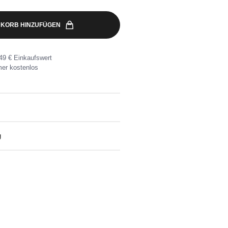
KORB HINZUFÜGEN
49 € Einkaufswert
er kostenlos
ycelte Baumwolle
g
eine Wunschadresse ab 49€
nlose Rücksendung ganz einfach mit dem
kett.