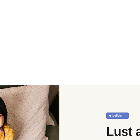
☆
beliebt
Lust 