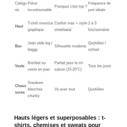
Catégo
Pièce
Fréquence de
Pourquoi c'est top ?
rie
incontournable
port idéale
T-shirt oversize
Confort max + style
2 à 3
Haut
graphique
streetwear
fois/semaine
Jean wide leg /
Quotidien /
Bas
Silhouette moderne
baggy
school
Bomber ou
Parfait pour la mi-
Veste
Tous les jours
veste en jean
saison (15-20°C)
Sneakers
Chaus
blanches
Va avec tout
Quotidien
sures
chunky
Hauts légers et superposables : t-
shirts, chemises et sweats pour