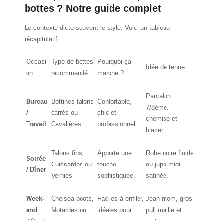
bottes ? Notre guide complet
Le contexte dicte souvent le style. Voici un tableau
récapitulatif :
Occasi
Type de bottes
Pourquoi ça
Idée de tenue
on
recommandé
marche ?
Pantalon
Bureau
Bottines talons
Confortable,
7/8ème,
/
carrés ou
chic et
chemise et
Travail
Cavalières
professionnel.
blazer.
Talons fins,
Apporte une
Robe noire fluide
Soirée
Cuissardes ou
touche
ou jupe midi
/ Dîner
Vernies
sophistiquée.
satinée.
Week-
Chelsea boots,
Faciles à enfiler,
Jean mom, gros
end
Motardes ou
idéales pour
pull maille et