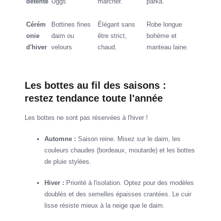
détente
Uggs
marcher.
parka.
Cérém
Bottines fines
Élégant sans
Robe longue
onie
daim ou
être strict,
bohème et
d'hiver
velours
chaud.
manteau laine.
Les bottes au fil des saisons :
restez tendance toute l'année
Les bottes ne sont pas réservées à l'hiver !
Automne :
Saison reine. Misez sur le daim, les
couleurs chaudes (bordeaux, moutarde) et les bottes
de pluie stylées.
Hiver :
Priorité à l'isolation. Optez pour des modèles
doublés et des semelles épaisses crantées. Le cuir
lisse résiste mieux à la neige que le daim.