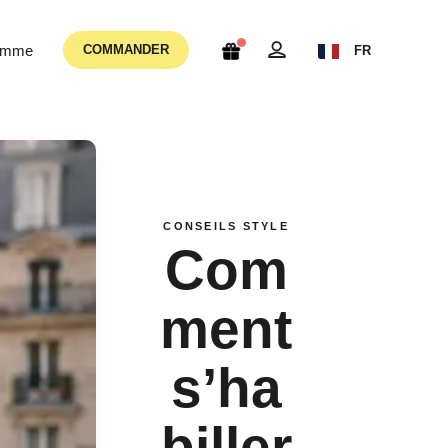
femme
COMMANDER
FR
CONSEILS STYLE
Com
ment
s’ha
biller