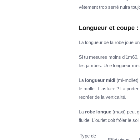
vêtement trop serré nuira toujo
Longueur et coupe : l
La longueur de la robe joue un r
Si tu mesures moins d'1m60, 
les jambes. Une longueur mi-cui
La
longueur midi
(mi-mollet)
le mollet. L'astuce ? La porte
recréer de la verticalité.
La
robe longue
(maxi) peut gr
fluide. L'ourlet doit frôler le 
Type de
Effet visuel