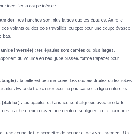
ur identifier la coupe idéale :
amide) :
tes hanches sont plus larges que tes épaules. Attire le
c des volants ou des cols travaillés, ou opte pour une coupe évasée
le bas.
amide inversée) :
tes épaules sont carrées ou plus larges.
 apportent du volume en bas (jupe plissée, forme trapèze) pour
tangle) :
ta taille est peu marquée. Les coupes droites ou les robes
faites. Évite de trop cintrer pour ne pas casser ta ligne naturelle.
(Sablier) :
tes épaules et hanches sont alignées avec une taille
trées, cache-cœur ou avec une ceinture soulignent cette harmonie
e : une coupe doit te permettre de bouger et de vivre librement. Un