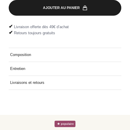
AJOUTER AU PANIER
✔
Livraison offerte dès 49€ d’achat
✔
Retours toujours gratuits
Composition
70% TENCEL™ modal, 30% Polyester
Entretien
Linge fin supportant 30°C, Blanchiment interdit, Traitement
Livraisons et retours
normal, Séchage en tabour interdit, Repassage à température
faible, Nettoyage à sec interdit
Livraison à domicile offerte dès 49€ d'achat. Retour offert et
facile, directement dans votre boîte aux lettres.
☆
populaire