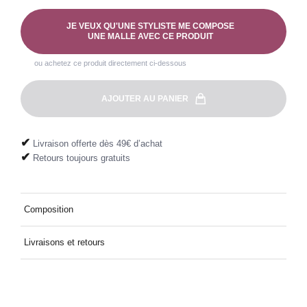
JE VEUX QU'UNE STYLISTE ME COMPOSE
UNE MALLE AVEC CE PRODUIT
ou achetez ce produit directement ci-dessous
AJOUTER AU PANIER
✔
Livraison offerte dès 49€ d’achat
✔
Retours toujours gratuits
Composition
54% RAYONNE, 46% VISCOSE
Livraisons et retours
Livraison à domicile offerte dès 49€ d'achat. Retour offert et
facile, directement dans votre boîte aux lettres.