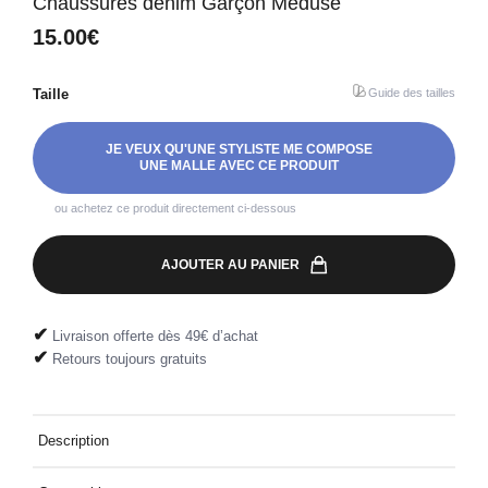
Chaussures denim Garçon Méduse
15.00€
Taille
Guide des tailles
JE VEUX QU'UNE STYLISTE ME COMPOSE
UNE MALLE AVEC CE PRODUIT
ou achetez ce produit directement ci-dessous
AJOUTER AU PANIER
✔
Livraison offerte dès 49€ d’achat
✔
Retours toujours gratuits
Description
Disponible de la taille 18 au 38 et en Cobalt, la sandale Sun pour