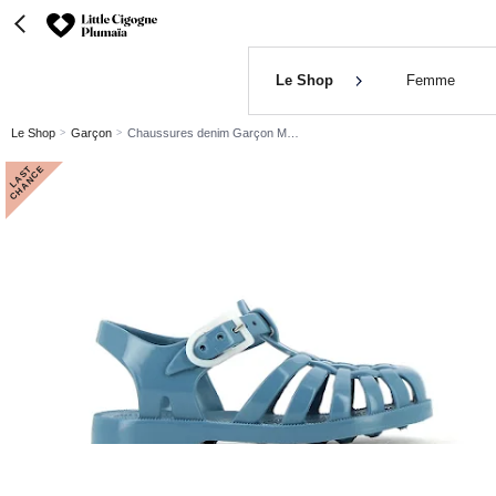
Le Shop
Femme
Le Shop
Garçon
Chaussures denim Garçon Méduse
L
A
S
T
C
H
A
N
C
E