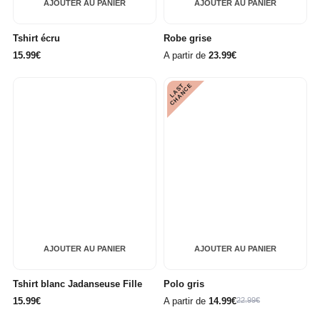
AJOUTER AU PANIER
AJOUTER AU PANIER
Tshirt écru
Robe grise
15.99€
A partir de
23.99€
L
A
S
T
C
H
A
N
C
E
AJOUTER AU PANIER
AJOUTER AU PANIER
Tshirt blanc Jadanseuse Fille
Polo gris
15.99€
A partir de
14.99€
22.99€