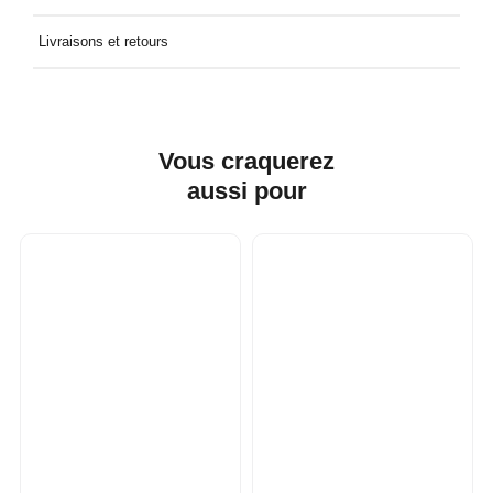
95% Coton 5% Lycra
Livraisons et retours
Livraison à domicile offerte dès 49€ d'achat. Retour offert et
facile, directement dans votre boîte aux lettres.
Vous craquerez
aussi
pour