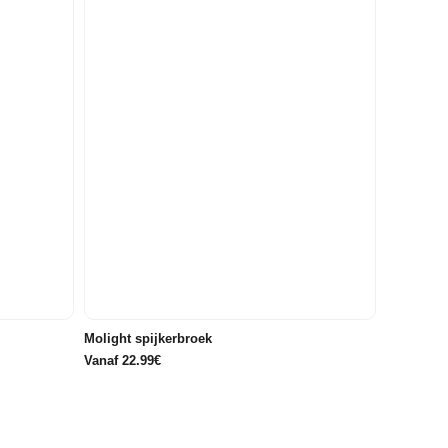
86/92
98
104
110
116
176
122/128
134/140
Molight spijkerbroek
Vanaf 22.99€