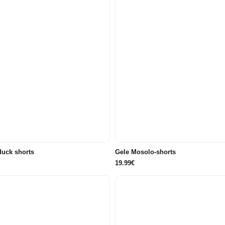
98
104
110
116
86/92
98
104
110
122/128
122/128
uck shorts
Gele Mosolo-shorts
19.99€