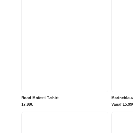
110
116
122/128
134/140
146/152
86/92
158/164
176
Rood Mofesti T-shirt
Marineblauw
17.99€
Vanaf 15.99