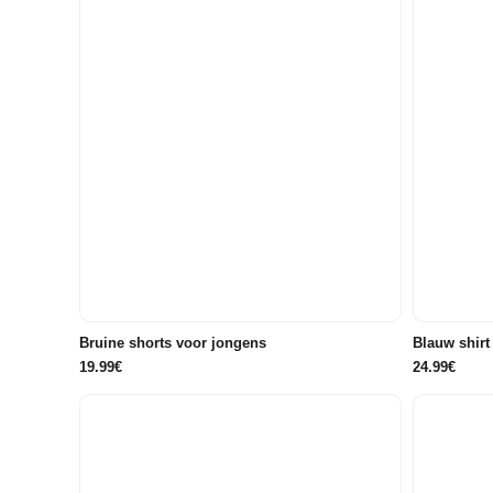
116
122/128
134/140
146/152
86/92
Bruine shorts voor jongens
Blauw shirt
19.99€
24.99€