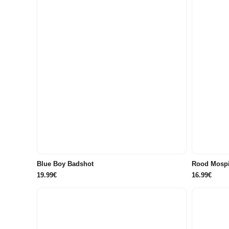
86/92
122/128
134/140
146/152
158/164
176
Blue Boy Badshot
Rood Mospic
19.99€
16.99€