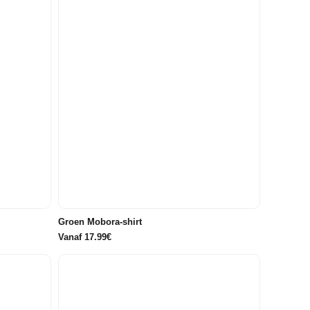
122/128
86/92
98
104
110
116
122/128
Groen Mobora-shirt
Vanaf 17.99€