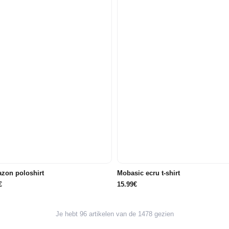
116
122/128
134/140
146/152
158/164
176
122/128
134/140
146/152
158/164
zon poloshirt
Mobasic ecru t-shirt
€
15.99€
Je hebt 96 artikelen van de 1478 gezien