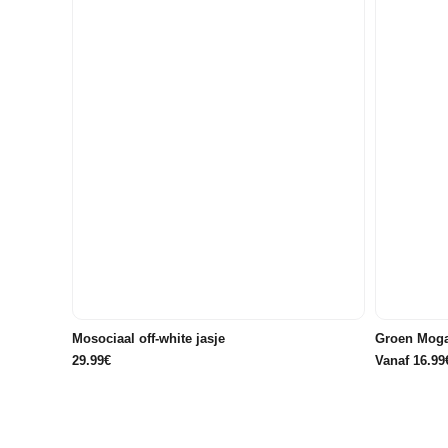
110
122/128
134/140
146/152
158/164
176
Mosociaal off-white jasje
Groen Moga
29.99€
Vanaf 16.99