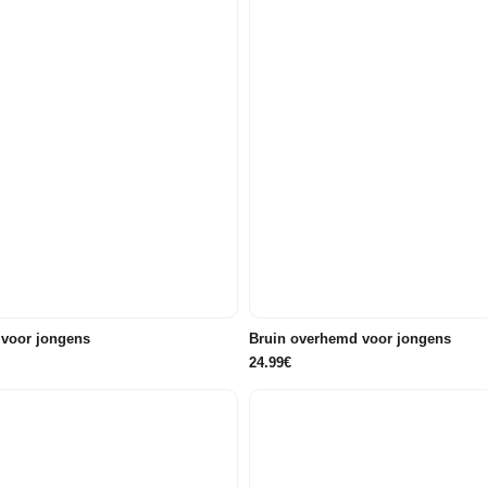
98
104
110
116
116
122/128
134/140
146/
 voor jongens
Bruin overhemd voor jongens
24.99€