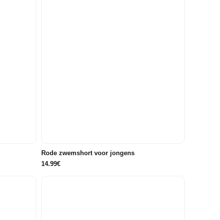
152
98
104
110
116
Rode zwemshort voor jongens
14.99€