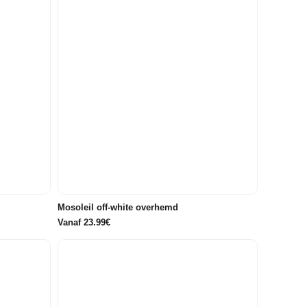
116
86/92
104
110
116
122/128
134/140
Mosoleil off-white overhemd
Vanaf 23.99€