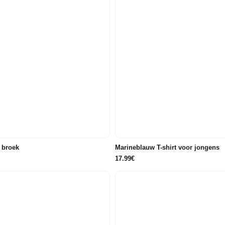
122/128
134/140
146/152
86/92
98
104
11
e broek
Marineblauw T-shirt voor jongens
17.99€