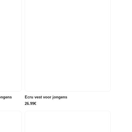
116
122/128
134/140
146/152
158/164
176
ongens
Ecru vest voor jongens
26.99€