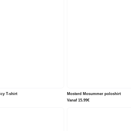
98
104
110
116
86/92
104
110
116
122/128
134/140
146/152
134/140
y T-shirt
Mosterd Mosummer poloshirt
Vanaf 15.99€