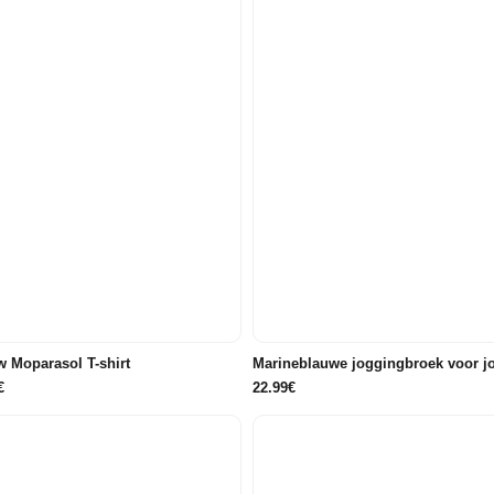
98
104
110
116
86/92
98
104
110
122/128
122/128
 Moparasol T-shirt
Marineblauwe joggingbroek voor j
€
22.99€