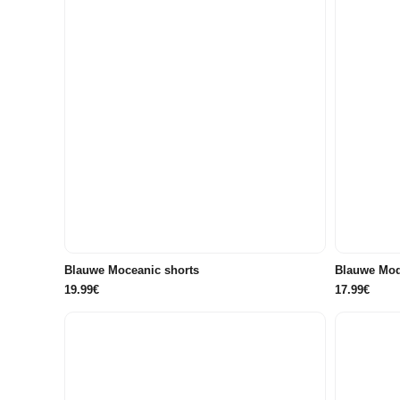
98
104
110
116
122/128
86/92
134/140
146/152
176
Blauwe Moceanic shorts
Blauwe Mod
19.99€
17.99€