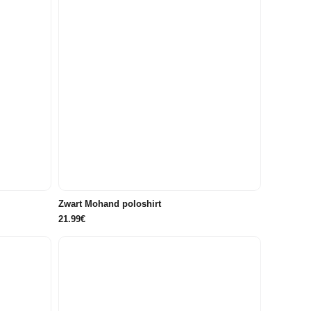
116
122/128
134/140
146/152
158/164
0
176
Zwart Mohand poloshirt
21.99€