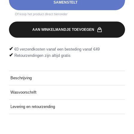
SAMENSTELT
Of koop het product direct hieronder
AAN WINKELMANDJE TOEVOEGEN
✔
€0 verzendkosten vanaf een besteding vanaf €49
✔
Retourzendingen zijn altijd gratis
Beschrijving
Cargo-stijl denim shorts met een elastische tailleband met
Wasvoorschrift
trekkoord.
Wassen op 30°C met soortgelijke kleuren.
Levering en retourzending
Gratis thuis bezorgd bij een besteding vanaf €49. Retourzending
gratis dankzij het meegeleverde retourlabel