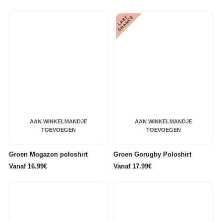
L
A
S
T
C
H
A
N
C
E
AAN WINKELMANDJE
AAN WINKELMANDJE
TOEVOEGEN
TOEVOEGEN
Groen Mogazon poloshirt
Groen Gorugby Poloshirt
Vanaf 16.99€
Vanaf 17.99€