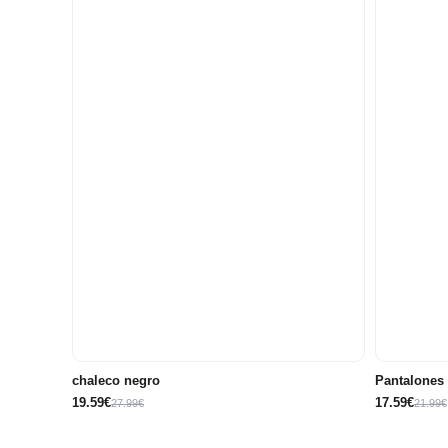
10
12
14
8 años
8
años
años
años
chaleco negro
Pantalones 
19.59€
17.59€
27.99€
21.99€