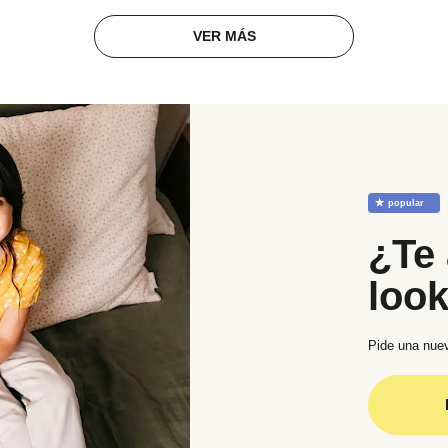
VER MÁS
☆
popular
¿Te 
loo
Pide una nuev