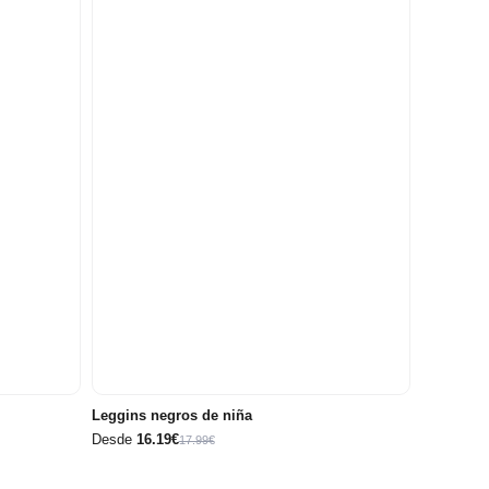
10
12
14
5 años
6 años
8 años
años
años
años
14
16
años
años
Leggins negros de niña
Desde
16.19€
17.99€