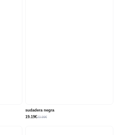
10
12
14
5 años
6 años
8 años
8 años
años
años
años
sudadera negra
19.19€
23.99€