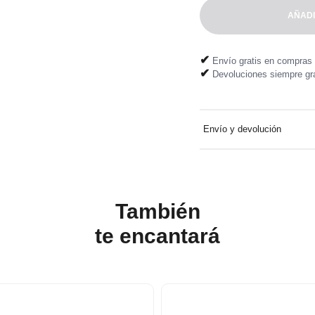
AÑADI
✔
Envío gratis en compras 
✔
Devoluciones siempre gra
Envío y devolución
Entrega a domicilio gratuit
Devolución fácil y gratuita
También
te
encantará