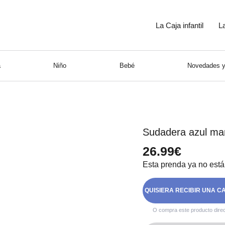
La Caja infantil
L
a
Niño
Bebé
Novedades y
Sudadera azul ma
26.99€
Esta prenda ya no está
QUISIERA RECIBIR UNA C
O compra este producto dire