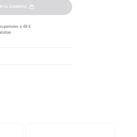
R AL CARRITO
superiores a 49 €
tuitas
a por compras superiores a 49 €.
, directamente en tu buzón.