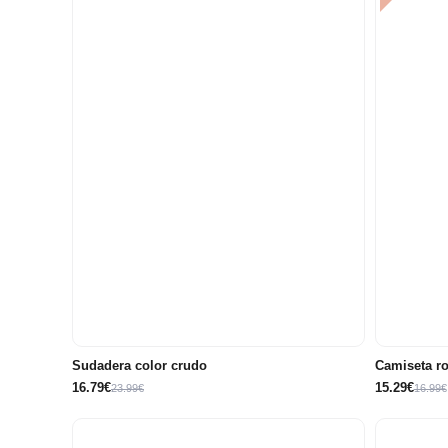
10
12
14
6 años
8 años
años
años
años
2 años
3
Sudadera color crudo
Camiseta ro
16.79€
15.29€
23.99€
16.99€