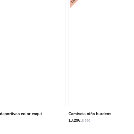
10
12
14
10
12
 años
6 años
8 años
años
años
años
años
años
deportivos color caqui
Camiseta niña burdeos
13.29€
18.99€