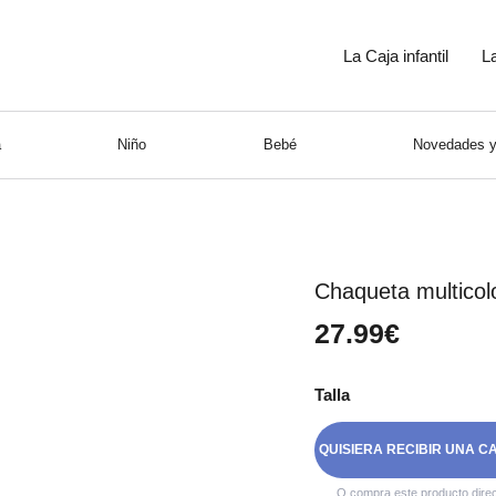
La Caja infantil
L
a
Niño
Bebé
Novedades y
Chaqueta multicol
27.99€
Talla
QUISIERA RECIBIR UNA C
O compra este producto dire