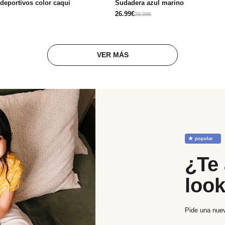
deportivos color caqui
Sudadera azul marino
26.99€
29.99€
VER MÁS
☆
popular
¿Te 
loo
Pide una nuev