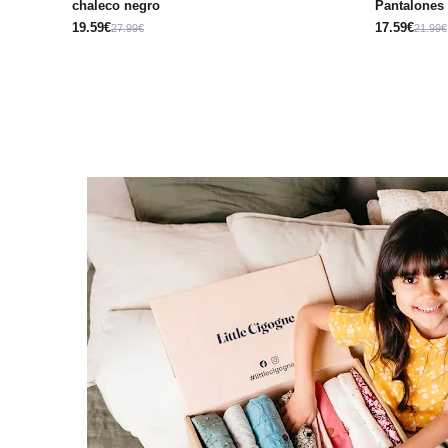
chaleco negro
Pantalones 
19.59€
17.59€
27.99€
21.99€