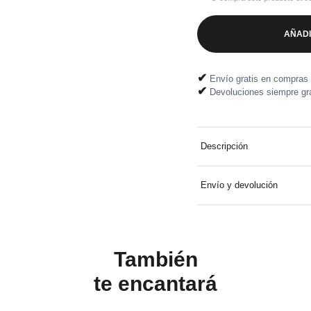
AÑADI
✔
Envío gratis en compras 
✔
Devoluciones siempre gra
Descripción
Cortavientos impermeable c
Envío y devolución
malla de nailon.
Entrega a domicilio gratuit
Devolución fácil y gratuita
También
te
encantará