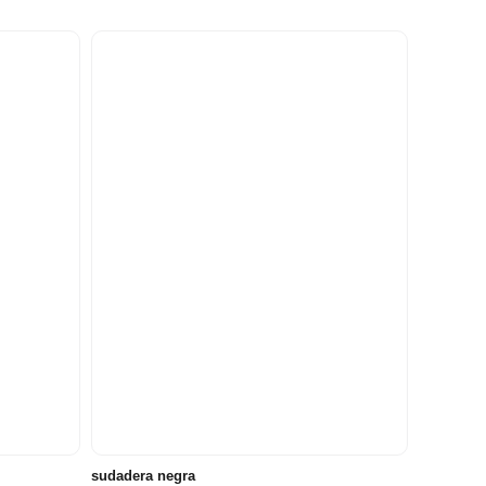
10
12
14
5 años
6 años
8 años
8 años
años
años
años
sudadera negra