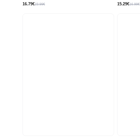
16.79€
15.29€
23.99€
16.99€
10
12
14
8 años
8
años
años
años