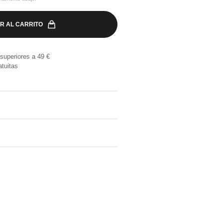
R AL CARRITO
superiores a 49 €
tuitas
olor block con capucha, forrado en
a por compras superiores a 49 €.
, directamente en tu buzón.