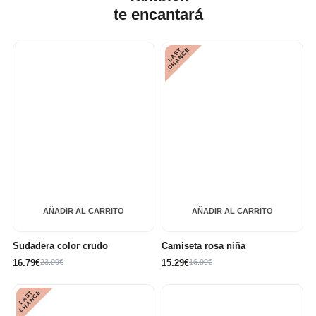
te
encantará
L
A
S
T
C
H
A
N
C
E
AÑADIR AL CARRITO
AÑADIR AL CARRITO
Sudadera color crudo
Camiseta rosa niña
16.79€
23.99€
15.29€
16.99€
L
A
S
T
C
H
A
N
C
E