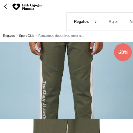
Regalos
Mujer
N
Regalos
Sport Club
Pantalones deportivos color caqui
-20%