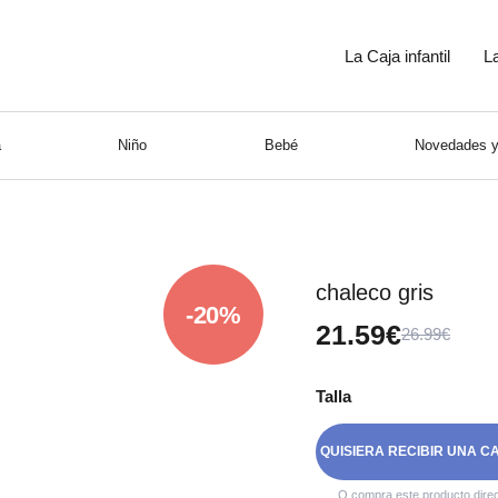
La Caja infantil
L
a
Niño
Bebé
Novedades y
chaleco gris
-20%
21.59€
26.99€
Talla
QUISIERA RECIBIR UNA C
O compra este producto dire