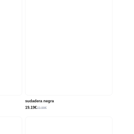
10
12
14
5 años
6 años
8 años
8 años
años
años
años
sudadera negra
19.19€
23.99€