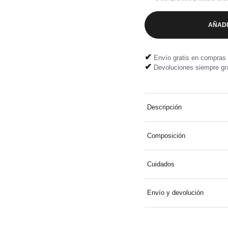
AÑADI
✔
Envío gratis en compras 
✔
Devoluciones siempre gra
Descripción
Chaleco polar con capucha 
Composición
bolsillos delanteros
95% Coton 5% viscose
Cuidados
Laver à 30° avec des colori
Envío y devolución
Entrega a domicilio gratuit
Devolución fácil y gratuita