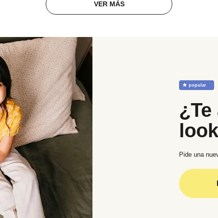
VER MÁS
☆
popular
¿Te 
loo
Pide una nuev