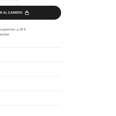
R AL CARRITO
superiores a 49 €
tuitas
y bloques de color con cremallera y
s similaires
a por compras superiores a 49 €.
, directamente en tu buzón.