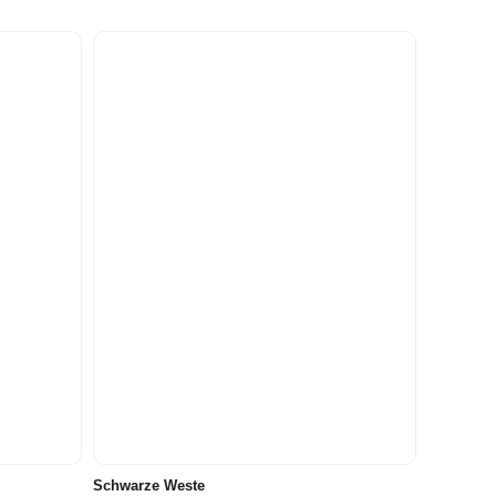
146/152
122/128
134/140
146/152
158/164
Schwarze Weste