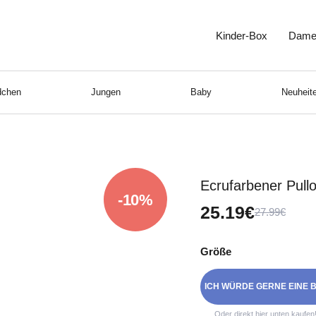
Kinder-Box
Dame
chen
Jungen
Baby
Neuheite
Ecrufarbener Pull
-10%
25.19€
27.99€
Größe
ICH WÜRDE GERNE EINE B
Oder direkt hier unten kaufen