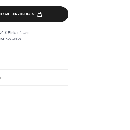
KORB HINZUFÜGEN
49 € Einkaufswert
er kostenlos
t Kapuze und silbernem Lurex
g
eine Wunschadresse ab 49€
nlose Rücksendung ganz einfach mit dem
kett.