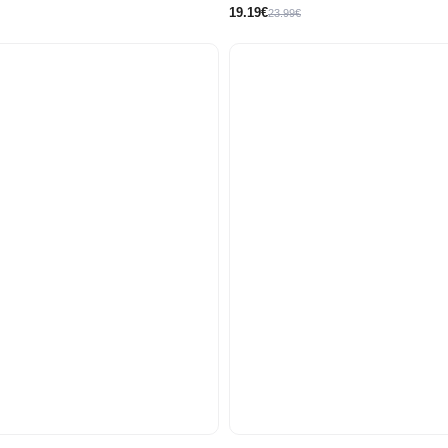
19.19€
23.99€
110
116
122/128
134/140
122/128
134/140
146/152
158/164
158/164
176