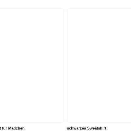
98
104
110
116
110
116
122/128
134/140
122/128
158/164
t für Mädchen
schwarzes Sweatshirt