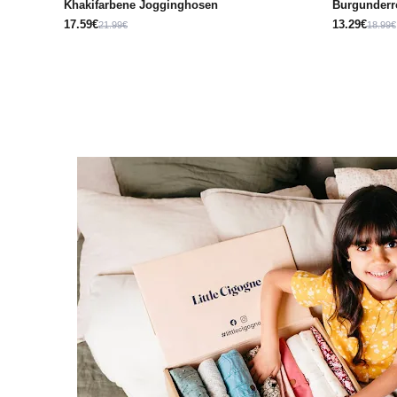
Khakifarbene Jogginghosen
Burgunderro
17.59€
13.29€
21.99€
18.99€