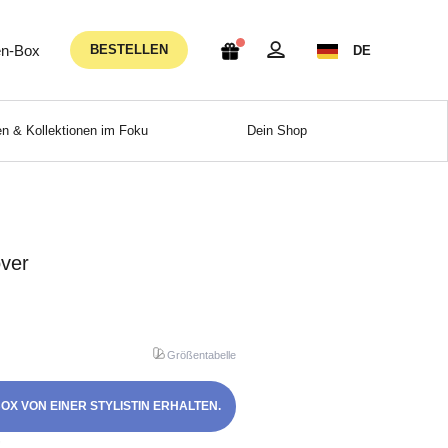
n-Box
BESTELLEN
DE
n & Kollektionen im Foku
Dein Shop
over
Größentabelle
OX VON EINER STYLISTIN ERHALTEN.
!