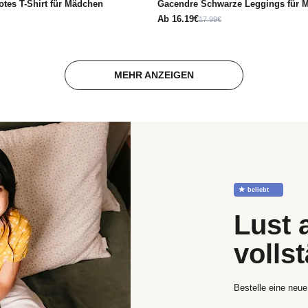
tes T-Shirt für Mädchen
Gacendre Schwarze Leggings für 
Ab
16.19€
17.99€
MEHR ANZEIGEN
☆
beliebt
Lust 
volls
Bestelle eine neue