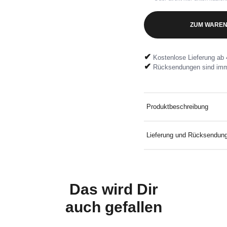
ZUM WAREN
✔
Kostenlose Lieferung ab 
✔
Rücksendungen sind imm
Produktbeschreibung
Jacquard-Strickpullover mi
Lieferung und Rücksendun
Kostenlose Lieferung an D
Mindestbestellwert. Koste
mitgelieferten Rücksendeeti
Das wird Dir
auch
gefallen