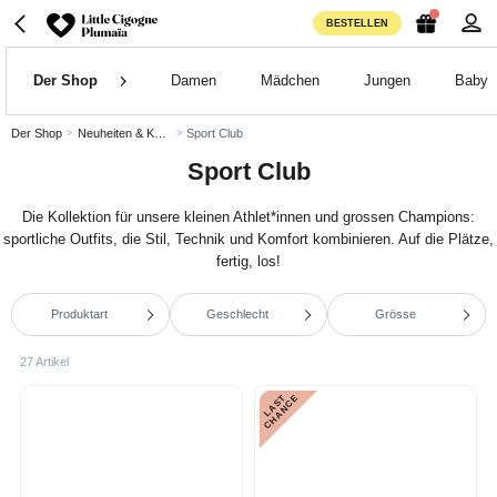
BESTELLEN
Der Shop
Damen
Mädchen
Jungen
Baby
Der Shop
Neuheiten & Kollektionen im Foku
Sport Club
Sport Club
Die Kollektion für unsere kleinen Athlet*innen und grossen Champions:
sportliche Outfits, die Stil, Technik und Komfort kombinieren. Auf die Plätze,
fertig, los!
Produktart
Geschlecht
Grösse
27 Artikel
L
A
S
T
C
H
A
N
C
E