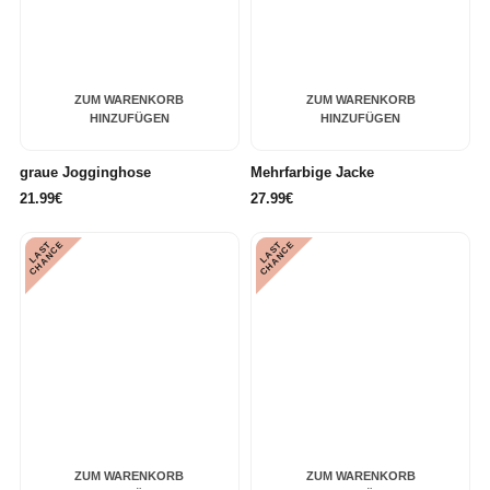
ZUM WARENKORB
ZUM WARENKORB
HINZUFÜGEN
HINZUFÜGEN
graue Jogginghose
Mehrfarbige Jacke
21.99€
27.99€
L
A
S
T
C
H
A
N
C
L
A
S
T
C
H
A
N
C
E
E
ZUM WARENKORB
ZUM WARENKORB