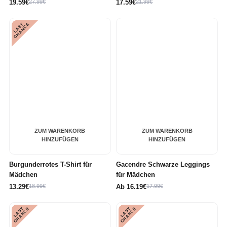
19.59€
27.99€
17.59€
21.99€
L
A
S
T
C
H
A
N
C
E
ZUM WARENKORB
ZUM WARENKORB
HINZUFÜGEN
HINZUFÜGEN
Burgunderrotes T-Shirt für
Gacendre Schwarze Leggings
Mädchen
für Mädchen
13.29€
18.99€
Ab
16.19€
17.99€
L
A
S
T
C
H
A
N
C
L
A
S
T
C
H
A
N
C
E
E