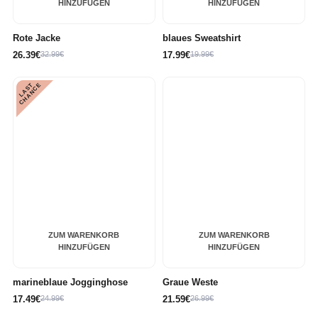
HINZUFÜGEN
HINZUFÜGEN
Rote Jacke
blaues Sweatshirt
26.39€
32.99€
17.99€
19.99€
L
A
S
T
C
H
A
N
C
E
ZUM WARENKORB
ZUM WARENKORB
HINZUFÜGEN
HINZUFÜGEN
marineblaue Jogginghose
Graue Weste
17.49€
24.99€
21.59€
26.99€