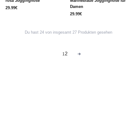
rosa Jogginghose
Marineblaue Jogginghose für
Damen
29.99€
29.99€
Du hast 24 von insgesamt 27 Produkten gesehen
2
1