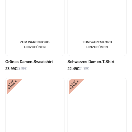
ZUM WARENKORB
ZUM WARENKORB
HINZUFÜGEN
HINZUFÜGEN
Grünes Damen-Sweatshirt
Schwarzes Damen-T-Shirt
23.99€
29.99€
22.49€
24.99€
L
A
S
T
C
H
A
N
C
L
A
S
T
C
H
A
N
C
E
E