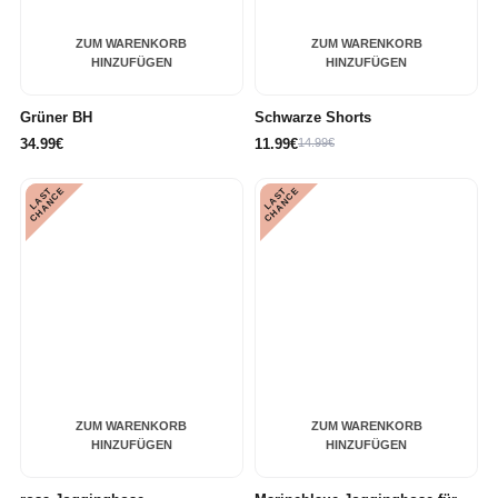
ZUM WARENKORB
ZUM WARENKORB
HINZUFÜGEN
HINZUFÜGEN
Grüner BH
Schwarze Shorts
34.99€
11.99€
14.99€
L
A
S
T
C
H
A
N
C
L
A
S
T
C
H
A
N
C
E
E
ZUM WARENKORB
ZUM WARENKORB
HINZUFÜGEN
HINZUFÜGEN