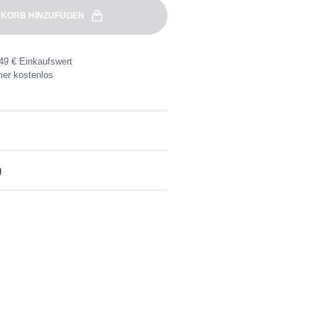
KORB HINZUFÜGEN
49 € Einkaufswert
er kostenlos
g
eine Wunschadresse ab 49€
nlose Rücksendung ganz einfach mit dem
kett.