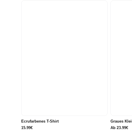
80
86/92
98
104
110
116
86/92
122/128
134/140
Ecrufarbenes T-Shirt
Graues Klei
15.99€
Ab
23.99€