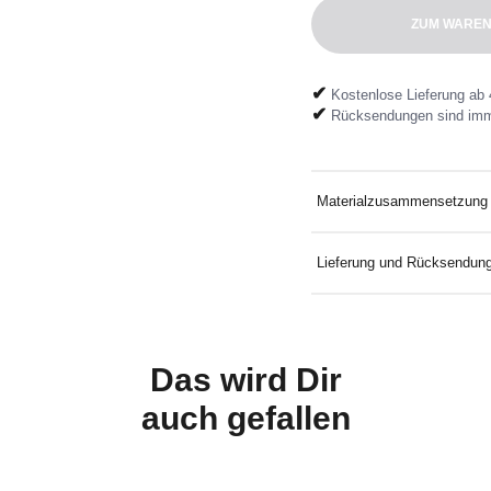
ZUM WAREN
✔
Kostenlose Lieferung ab 
✔
Rücksendungen sind imm
Materialzusammensetzung
100% Baumwolle
Lieferung und Rücksendun
Kostenlose Lieferung an D
Mindestbestellwert. Koste
mitgelieferten Rücksendeeti
Das wird Dir
auch
gefallen