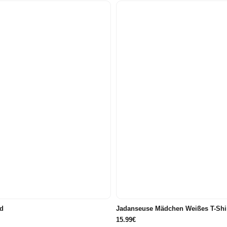
98
104
110
116
80
86/92
98
104
11
122/128
134/140
146/152
122/128
134/140
d
Jadanseuse Mädchen Weißes T-Shi
15.99€