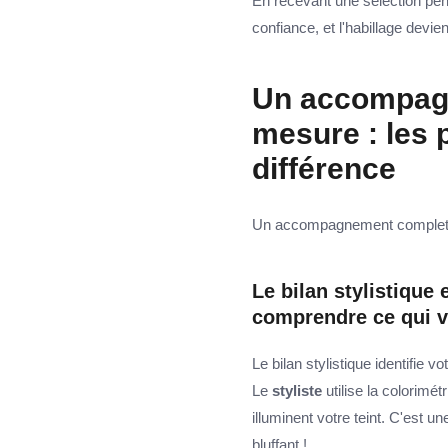
En recevant une sélection pen
confiance, et l'habillage devient
Un accompagn
mesure : les p
différence
Un accompagnement complet su
Le bilan stylistique 
comprendre ce qui v
Le bilan stylistique identifie v
Le
styliste
utilise la colorimé
illuminent votre teint. C'est 
bluffant !