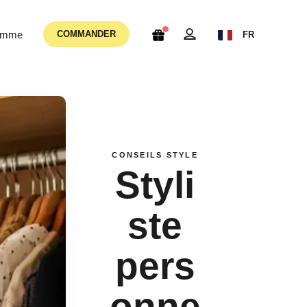
femme
COMMANDER
FR
CONSEILS STYLE
Styli
ste
pers
onne