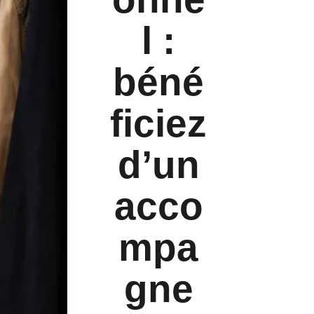
l :
béné
ficiez
d’un
acco
mpa
gne