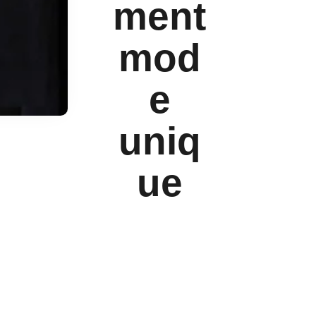
ment
mod
e
uniq
ue