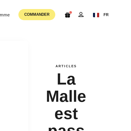
femme
COMMANDER
FR
ARTICLES
La
Malle
est
pass