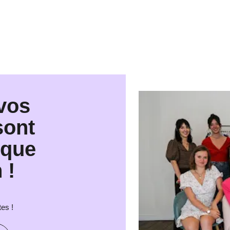
 vos
sont
nque
 !
tes !