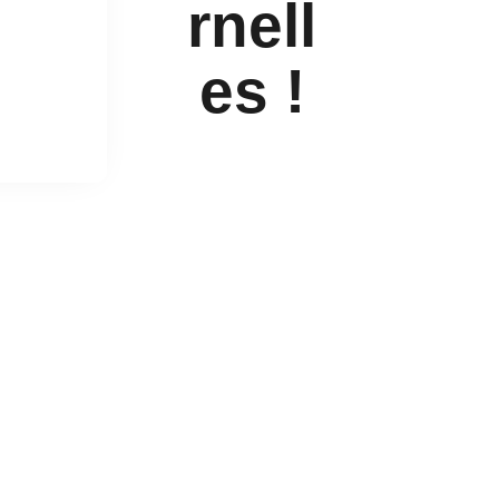
rnell
es !