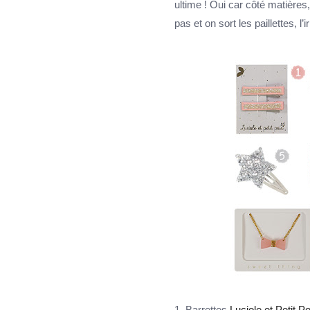
ultime ! Oui car côté matières
pas et on sort les paillettes, l’
1. Barrettes
Luciole et Petit Po