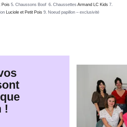
t Pois
5. Chaussons Boof 6. Chaussettes
Armand
LC Kids
7.
lon
Luciole et Petit Pois
9. Noeud papillon – exclusivité
 vos
sont
nque
 !