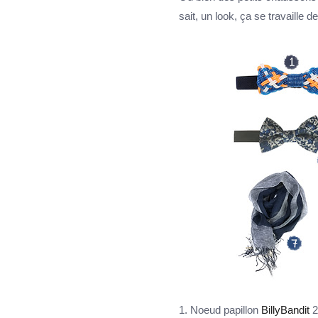
sait, un look, ça se travaille de
1. Noeud papillon
BillyBandit
2