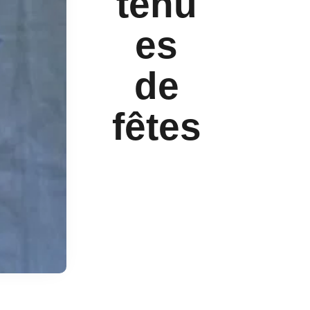
tenu
es
de
fêtes