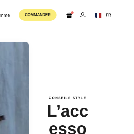
femme
COMMANDER
FR
CONSEILS STYLE
L’acc
esso