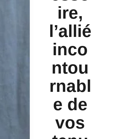
ire,
l’allié
inco
ntou
rnabl
e de
vos