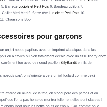
s
5. Barrette
Luciole et Petit Pois
6. Bandeau Lolilota 7.
. Collier Meri Meri 9. Serre-tête
Luciole et Petit Pois
10.
11. Chaussons Boof
ccessoires pour garçons
ur un joli noeud papillon, avec un imprimé classique, dans les
pois ou à étoiles ou bien totalement décalé avec un tissu liberty chez
 carrément fun avec ce noeud papillon
BillyBandit
en fils de
es noeuds pap’, on s’orientera vers un joli foulard comme celui
être attardé au niveau de la tête, on s’occupera des petons et on
pet’ que l’on a pas honte de montrer tellement elles sont classes !
 mignons Boof pour les petits bouts de choux. Car, comme on le