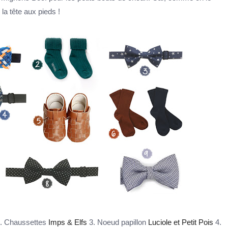
 la tête aux pieds !
. Chaussettes
Imps & Elfs
3. Noeud papillon
Luciole et Petit Pois
4.