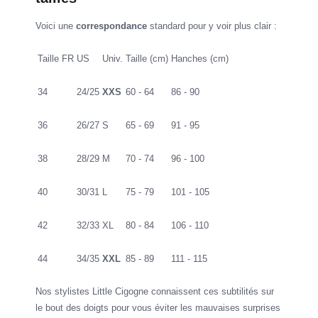
Voici une
correspondance
standard pour y voir plus clair :
Taille FR
US
Univ.
Taille (cm)
Hanches (cm)
34
24/25
XXS
60 - 64
86 - 90
36
26/27
S
65 - 69
91 - 95
38
28/29
M
70 - 74
96 - 100
40
30/31
L
75 - 79
101 - 105
42
32/33
XL
80 - 84
106 - 110
44
34/35
XXL
85 - 89
111 - 115
Nos stylistes Little Cigogne connaissent ces subtilités sur
le bout des doigts pour vous éviter les mauvaises surprises