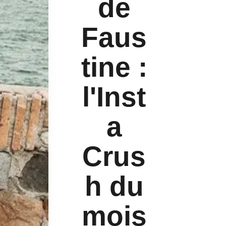
de
Faus
tine :
l'Inst
a
Crus
h du
mois