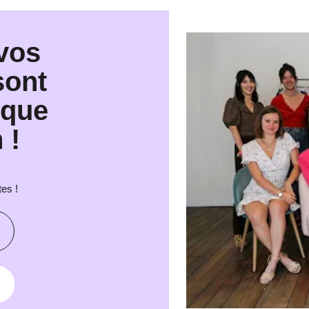
 vos
sont
nque
 !
tes !