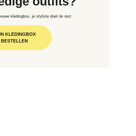
edige outfits?
euwe kledingbox, je styliste doet de rest.
JN KLEDINGBOX
BESTELLEN