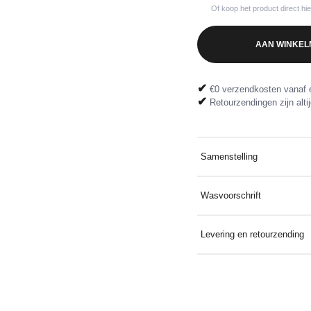
Of koop het product direct hi
AAN WINKEL
✔
€0 verzendkosten vanaf 
✔
Retourzendingen zijn altij
Samenstelling
100% katoen Ribstof: 98% 
Wasvoorschrift
Wassen op 30°C met soortg
Levering en retourzending
Gratis thuis bezorgd bij ee
gratis dankzij het meegelev