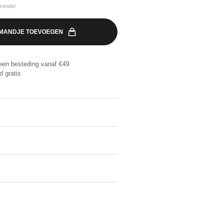
eronder
MANDJE TOEVOEGEN
een besteding vanaf €49
d gratis
katoen, 2% elastaan
elijke kleuren
n besteding vanaf €49. Retourzending
erde retourlabel