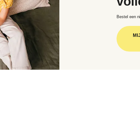
voll
Bestel een ni
MI