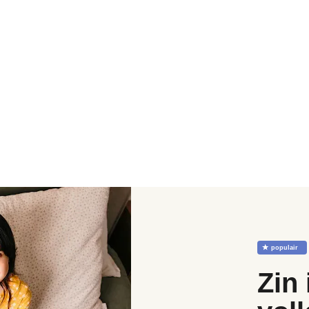
☆
populair
Zin 