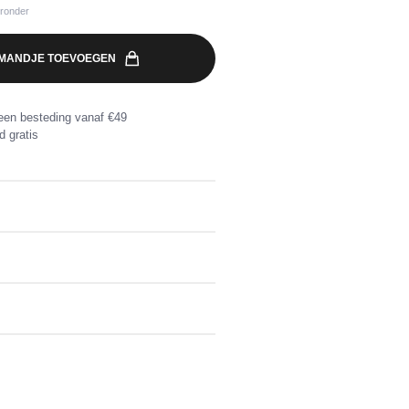
eronder
MANDJE TOEVOEGEN
een besteding vanaf €49
d gratis
elijke kleuren
n besteding vanaf €49. Retourzending
erde retourlabel