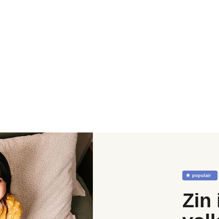
☆
populair
Zin 