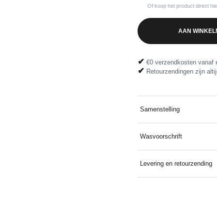
Of koop het product direct hi
AAN WINKEL
✔
€0 verzendkosten vanaf 
✔
Retourzendingen zijn altij
Samenstelling
100% katoen
Wasvoorschrift
Wassen op 30°C met soortg
Levering en retourzending
Gratis thuis bezorgd bij ee
gratis dankzij het meegelev