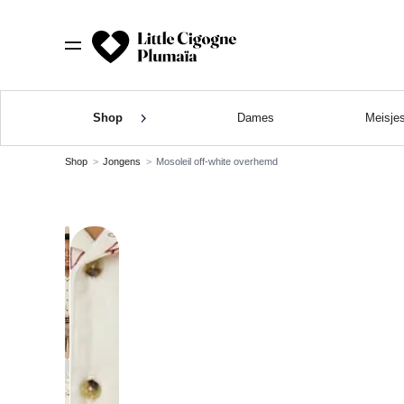
Shop
Dames
Meisje
Shop
Jongens
Mosoleil off-white overhemd