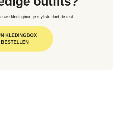
edige outfits?
euwe kledingbox, je styliste doet de rest.
JN KLEDINGBOX
BESTELLEN