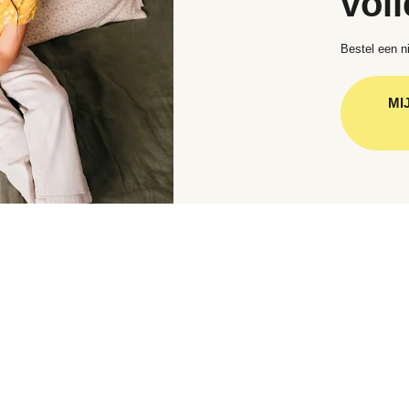
voll
Bestel een ni
MI