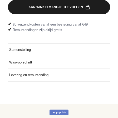
AAN WINKELMANDJE TOEVOEGEN
✔
€0 verzendkosten vanaf een besteding vanaf €49
✔
Retourzendingen zijn altijd gratis
Samenstelling
95% katoen - biologisch, 5% elastaan
Wasvoorschrift
Wassen op 30° met soortgelijke kleuren
Levering en retourzending
Gratis thuis bezorgd bij een besteding vanaf €49. Retourzending
gratis dankzij het meegeleverde retourlabel
☆
populair