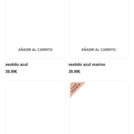
AÑADIR AL CARRITO
AÑADIR AL CARRITO
vestido azul
vestido azul marino
39.99€
39.99€
L
A
S
T
C
H
A
N
C
E