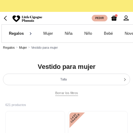
PEDIR
Regalos
Mujer
Niña
Niño
Bebé
Nove
Regalos
Mujer
Vestido para mujer
Vestido para mujer
Talla
Borrar los filtros
621 productos
L
A
S
T
C
H
A
N
C
E