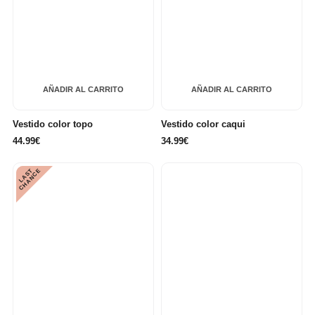
AÑADIR AL CARRITO
AÑADIR AL CARRITO
Vestido color topo
Vestido color caqui
44.99€
34.99€
L
A
S
T
C
H
A
N
C
E