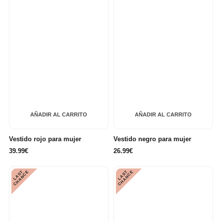
AÑADIR AL CARRITO
AÑADIR AL CARRITO
Vestido rojo para mujer
Vestido negro para mujer
39.99€
26.99€
L
A
S
T
C
H
A
N
C
L
A
S
T
C
H
A
N
C
E
E