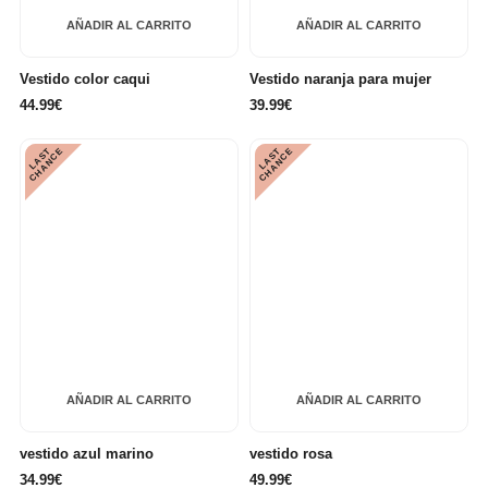
AÑADIR AL CARRITO
AÑADIR AL CARRITO
Vestido color caqui
Vestido naranja para mujer
44.99€
39.99€
L
A
S
T
C
H
A
N
C
L
A
S
T
C
H
A
N
C
E
E
AÑADIR AL CARRITO
AÑADIR AL CARRITO
vestido azul marino
vestido rosa
34.99€
49.99€