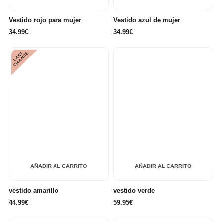
Vestido rojo para mujer
Vestido azul de mujer
34.99€
34.99€
L
A
S
T
C
H
A
N
C
E
AÑADIR AL CARRITO
AÑADIR AL CARRITO
vestido amarillo
vestido verde
44.99€
59.95€