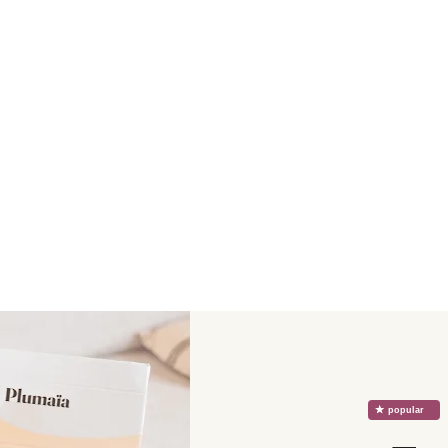
Entrega a domicilio gratuit
Devolución fácil y gratuita
☆
popular