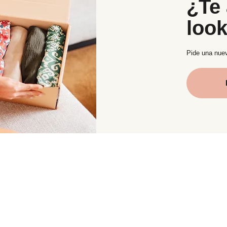
¿Te 
loo
Pide una nuev