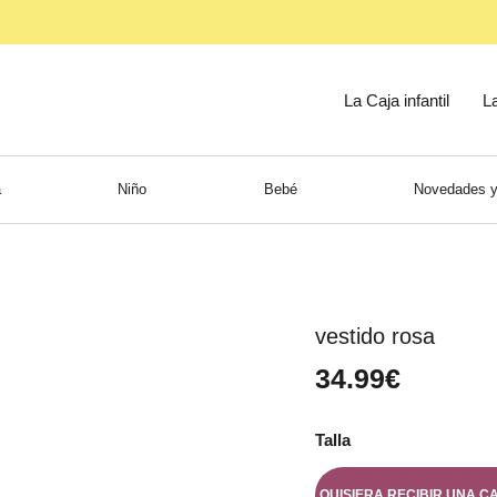
La Caja infantil
L
a
Niño
Bebé
Novedades y
vestido rosa
34.99€
Talla
QUISIERA RECIBIR UNA C