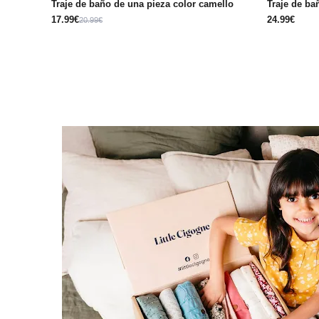
Traje de baño de una pieza color camello
Traje de ba
17.99€
24.99€
20.99€