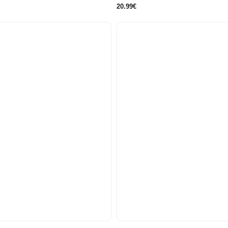
20.99€
12
14
6
9
12
2 años
años
años
meses
meses
meses