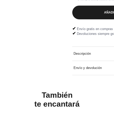
AÑADI
✔
Envío gratis en compras 
✔
Devoluciones siempre gra
Descripción
Maillot de bain 2 pièces bre
Envío y devolución
résiste au chlore et à l'eau
Entrega a domicilio gratuit
Devolución fácil y gratuita
También
te
encantará