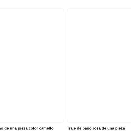
 años
5 años
6 años
8 años
2 años
3 años
4 años
5 años
6 añ
ño de una pieza color camello
Traje de baño rosa de una pieza