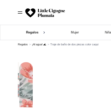
Regalos
Mujer
Niñ
Regalos
¡Al agua! 🌊
Traje de baño de dos piezas color caqui