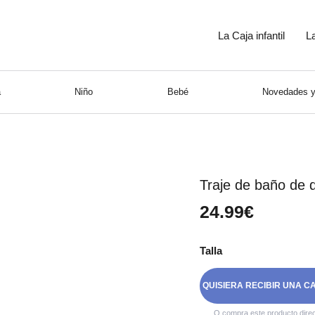
La Caja infantil
L
a
Niño
Bebé
Novedades y
Traje de baño de d
24.99€
Talla
QUISIERA RECIBIR UNA C
O compra este producto dire