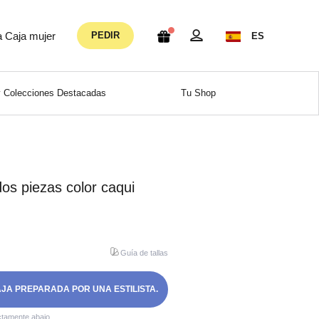
a Caja mujer
PEDIR
ES
 Colecciones Destacadas
Tu Shop
os piezas color caqui
Guía de tallas
AJA PREPARADA POR UNA ESTILISTA.
ctamente abajo.