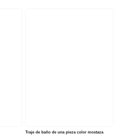
2
6
12
años/3
meses/9
meses/18
os
8 años
años
meses
meses
Traje de baño de una pieza color mostaza