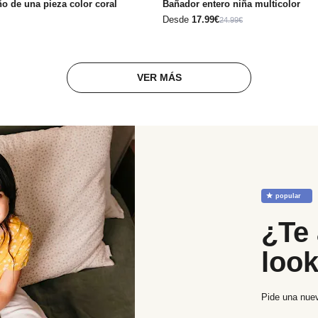
ño de una pieza color coral
Bañador entero niña multicolor
Desde
17.99€
24.99€
VER MÁS
☆
popular
¿Te 
loo
Pide una nuev