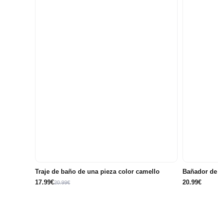
2
6
12
años/3
meses/9
meses/18
años
meses
meses
Traje de baño de una pieza color camello
Bañador de 
17.99€
20.99€
20.99€