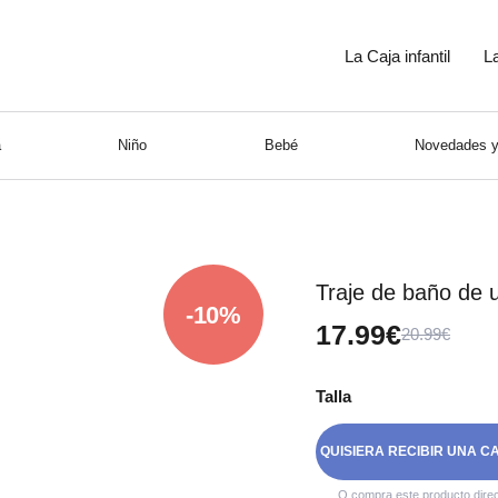
La Caja infantil
L
a
Niño
Bebé
Novedades y
Traje de baño de 
-10%
17.99€
20.99€
Talla
QUISIERA RECIBIR UNA C
O compra este producto dire