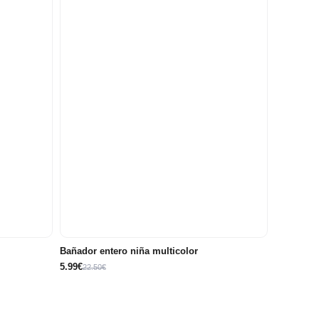
18
6
12
18
2 años
3 años
4 años
meses
meses
meses
meses
Bañador entero niña multicolor
5.99€
22.50€