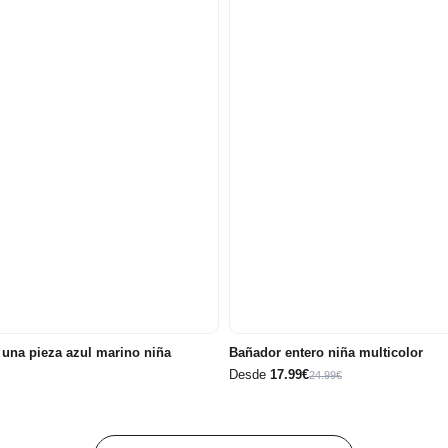
2
años/3
6
9
12
2 años
años
meses
meses
meses
una pieza azul marino niña
Bañador entero niña multicolor
Desde
17.99€
24.99€