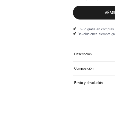
AÑADI
✔
Envío gratis en compras 
✔
Devoluciones siempre gra
Descripción
Maillot de bain 1 pièce en v
Composición
83% nailon 17% elastano F
Envío y devolución
Entrega a domicilio gratuit
Devolución fácil y gratuita