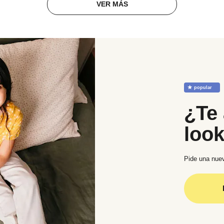
VER MÁS
☆
popular
¿Te 
loo
Pide una nuev