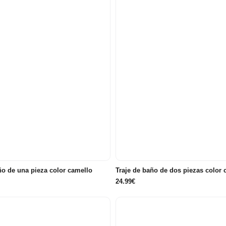
4 años
5 años
6 años
8 años
 años
5 años
6 años
8 años
ño de una pieza color camello
Traje de baño de dos piezas color 
24.99€