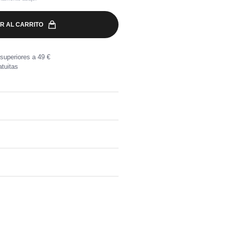
R AL CARRITO
superiores a 49 €
tuitas
ichy et détail de cœur en paillette
orro: 100% Poliéster
a por compras superiores a 49 €.
, directamente en tu buzón.