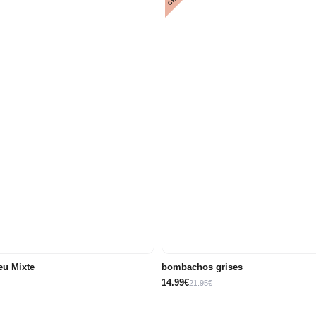
9
12
18
3
6
meses
meses
meses
meses
meses
eu Mixte
bombachos grises
14.99€
21.95€