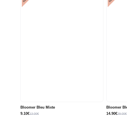
3
6
9
12
1 mes
2 años
meses
meses
meses
meses
18
meses
Bloomer Bleu Mixte
Bloomer Bl
9.10€
14.90€
13.00€
29.00€