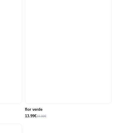
18
6
9
12
18
meses
meses
meses
meses
meses
flor verde
13.99€
19.99€