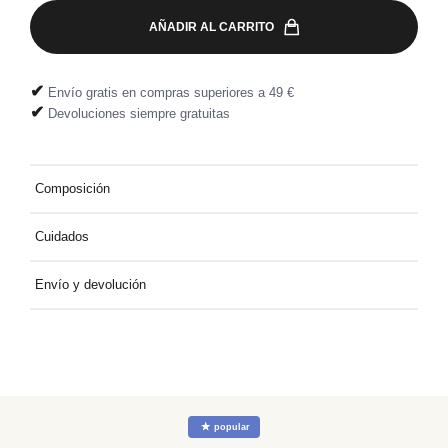
AÑADIR AL CARRITO
✔
Envío gratis en compras superiores a 49 €
✔
Devoluciones siempre gratuitas
Composición
100% algodón
Cuidados
Lavar a 30°C con colores similares.
Envío y devolución
Entrega a domicilio gratuita por compras superiores a 49 €.
Devolución fácil y gratuita, directamente en tu buzón.
☆
popular