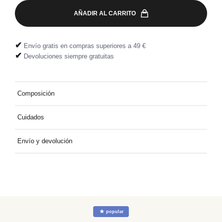
AÑADIR AL CARRITO
✔
Envío gratis en compras superiores a 49 €
✔
Devoluciones siempre gratuitas
Composición
95% Coton - Bio, 5% Élasthanne
Cuidados
Laver à 30° avec des coloris similaires
Envío y devolución
Entrega a domicilio gratuita por compras superiores a 49 €.
Devolución fácil y gratuita, directamente en tu buzón.
☆
popular