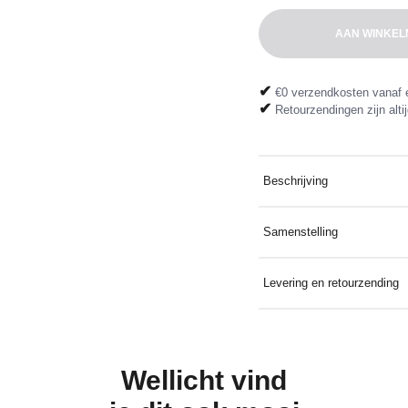
AAN WINKEL
✔
€0 verzendkosten vanaf 
✔
Retourzendingen zijn altij
Beschrijving
1 stuk zwempak stuurwielde
Samenstelling
en zeewater
82% Polyamide 18% Elast
Levering en retourzending
Gratis thuis bezorgd bij ee
gratis dankzij het meegelev
Wellicht vind