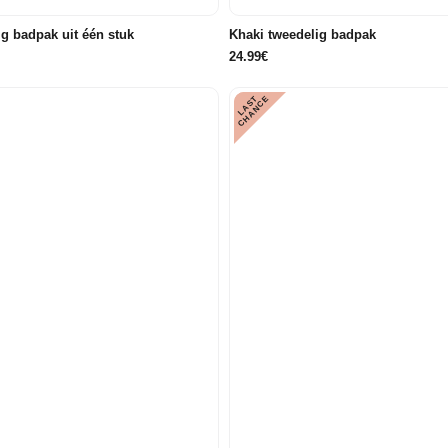
g badpak uit één stuk
Khaki tweedelig badpak
24.99€
L
A
S
T
C
H
A
N
C
E