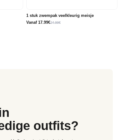
68
71
74
80
86/92
1 stuk zwempak veelkleurig meisje
Vanaf 17.99€
24.99€
in
edige outfits?