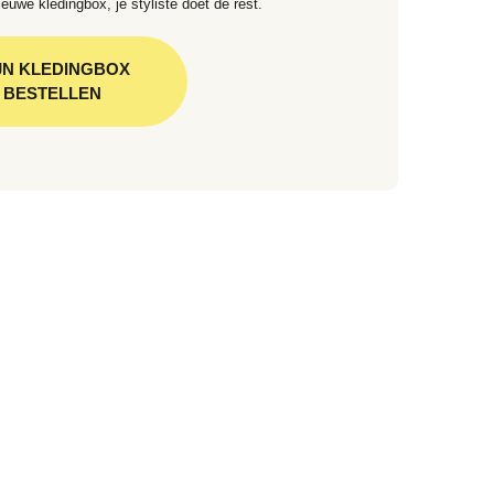
euwe kledingbox, je styliste doet de rest.
JN KLEDINGBOX
BESTELLEN