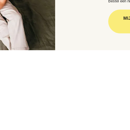
Bestel een ni
MI