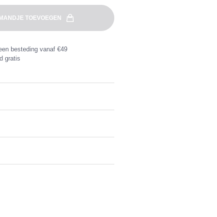
MANDJE TOEVOEGEN
een besteding vanaf €49
d gratis
tails en strepen, bestand tegen chloor
aan
n besteding vanaf €49. Retourzending
erde retourlabel