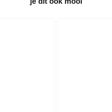
je dit
ook mooi
104
110
116
122/128
104
110
116
122/128