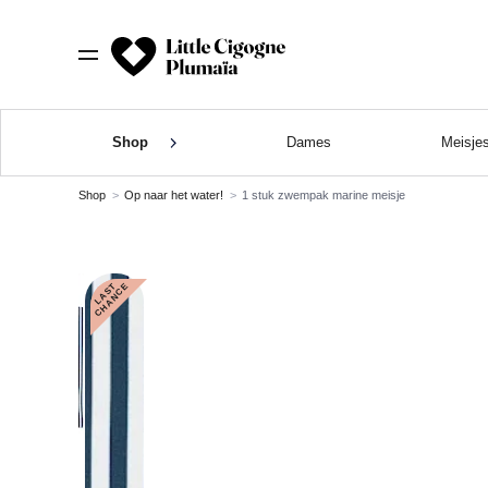
Shop
Dames
Meisje
Shop
Op naar het water!
1 stuk zwempak marine meisje
L
A
S
T
C
H
A
N
C
E