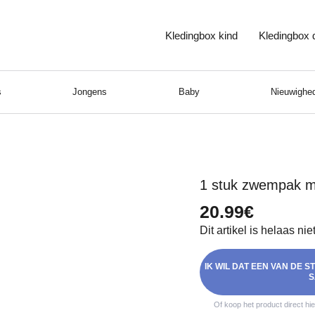
Kledingbox kind
Kledingbox
s
Jongens
Baby
Nieuwighed
1 stuk zwempak m
20.99€
Dit artikel is helaas ni
IK WIL DAT EEN VAN DE 
S
Of koop het product direct hi