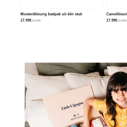
68/71
74/80
86/92/98
Mosterdkleurig badpak uit één stuk
Camelkleuri
17.99€
17.99€
20.99€
20.99€