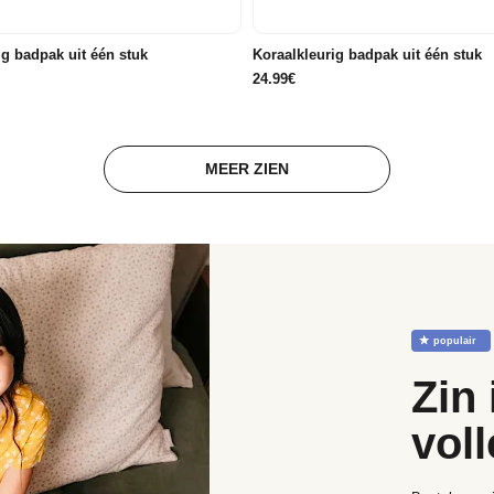
68/71
74/80
86/92/98
146/152
158/164
g badpak uit één stuk
Koraalkleurig badpak uit één stuk
24.99€
MEER ZIEN
☆
populair
Zin 
voll