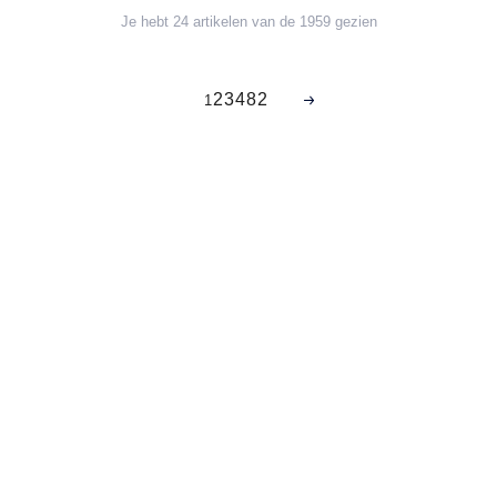
Je hebt 24 artikelen van de 1959 gezien
2
3
4
82
1