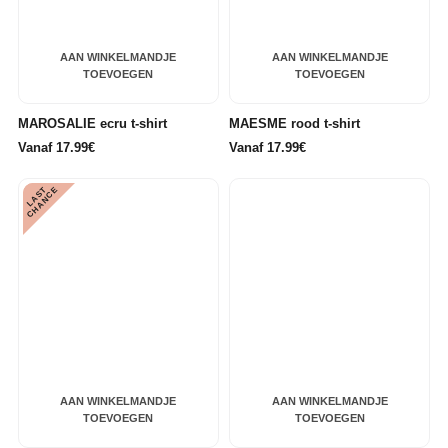
AAN WINKELMANDJE
AAN WINKELMANDJE
TOEVOEGEN
TOEVOEGEN
MAROSALIE ecru t-shirt
MAESME rood t-shirt
Vanaf 17.99€
Vanaf 17.99€
L
A
S
T
C
H
A
N
C
E
AAN WINKELMANDJE
AAN WINKELMANDJE
TOEVOEGEN
TOEVOEGEN