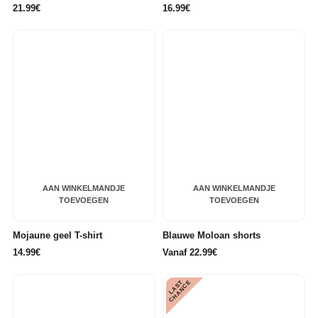
21.99€
16.99€
AAN WINKELMANDJE
AAN WINKELMANDJE
TOEVOEGEN
TOEVOEGEN
Mojaune geel T-shirt
Blauwe Moloan shorts
14.99€
Vanaf 22.99€
L
A
S
T
C
H
A
N
C
E