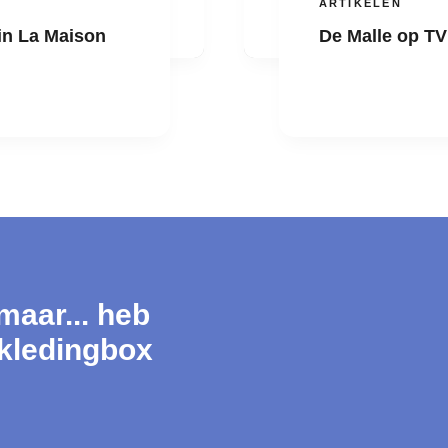
ARTIKELEN
 in La Maison
De Malle op TV 
maar... heb
 kledingbox