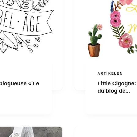
ARTIKELEN
 blogueuse « Le
Little Cigogne:
du blog de...