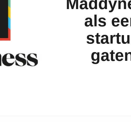
Maddyne
als ee
start
gate