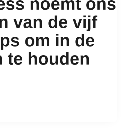
ss noemt ons
n van de vijf
ups om in de
n te houden