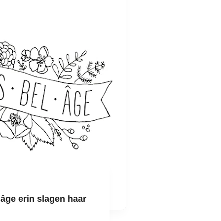
 âge erin slagen haar